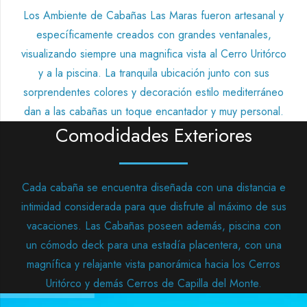
Los Ambiente de Cabañas Las Maras fueron artesanal y
específicamente creados con grandes ventanales,
visualizando siempre una magnifica vista al Cerro Uritórco
y a la piscina. La tranquila ubicación junto con sus
sorprendentes colores y decoración estilo mediterráneo
dan a las cabañas un toque encantador y muy personal.
Comodidades Exteriores
Cada cabaña se encuentra diseñada con una distancia e
intimidad considerada para que disfrute al máximo de sus
vacaciones. Las Cabañas poseen además, piscina con
un cómodo deck para una estadía placentera, con una
magnífica y relajante vista panorámica hacia los Cerros
Uritórco y demás Cerros de Capilla del Monte.